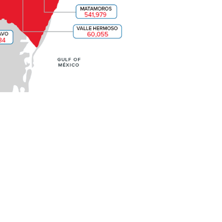
リオ・サウス
南テキサス
布していま
南テキサス
タマウリパ
合計：3,0