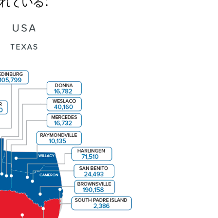
南テキサス
•
Laredo
•
Zapata
•
Roma
•
Rio Grande
•
Mission
•
McAllen
•
Edinburg
•
Pharr
•
Donna
南テ